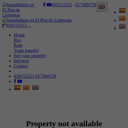
930153322
-
617369729
930153322
Toggle
navigation
Home
Buy
Rent
Trade transfer
Sell your property
Services
Contact
930153322
617369729
Property not available