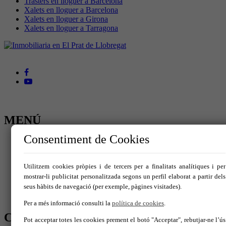
Trasters en lloguer a Barcelona
Xalets en lloguer a Barcelona
Xalets en lloguer a Girona
Xalets en lloguer a Tarragona
MENÚ
Consentiment de Cookies
Inici
Comprar
Lloguer
Utilitzem cookies pròpies i de tercers per a finalitats analítiques i per
Traspàs
mostrar-li publicitat personalitzada segons un perfil elaborat a partir dels
Ven el teu immoble
Serveis
seus hàbits de navegació (per exemple, pàgines visitades).
Contacte
Per a més informació consulti la
política de cookies
.
CONTACTA'NS
Pot acceptar totes les cookies prement el botó "Acceptar", rebutjar-ne l’ús