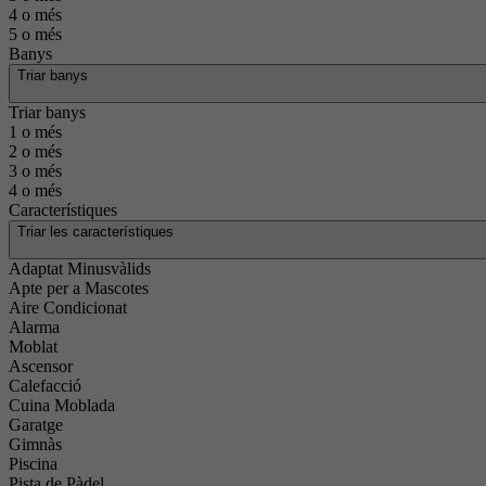
4 o més
5 o més
Banys
Triar banys
Triar banys
1 o més
2 o més
3 o més
4 o més
Característiques
Triar les característiques
Adaptat Minusvàlids
Apte per a Mascotes
Aire Condicionat
Alarma
Moblat
Ascensor
Calefacció
Cuina Moblada
Garatge
Gimnàs
Piscina
Pista de Pàdel