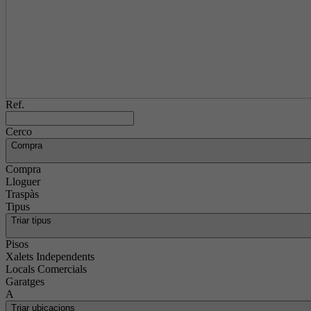
Ref.
Cerco
Compra
Compra
Lloguer
Traspàs
Tipus
Triar tipus
Pisos
Xalets Independents
Locals Comercials
Garatges
A
Triar ubicacions