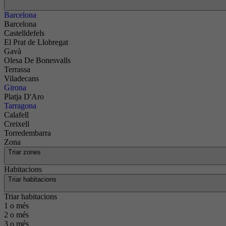
Barcelona
Barcelona
Castelldefels
El Prat de Llobregat
Gavà
Olesa De Bonesvalls
Terrassa
Viladecans
Girona
Platja D'Aro
Tarragona
Calafell
Creixell
Torredembarra
Zona
Triar zones
Habitacions
Triar habitacions
Triar habitacions
1 o més
2 o més
3 o més