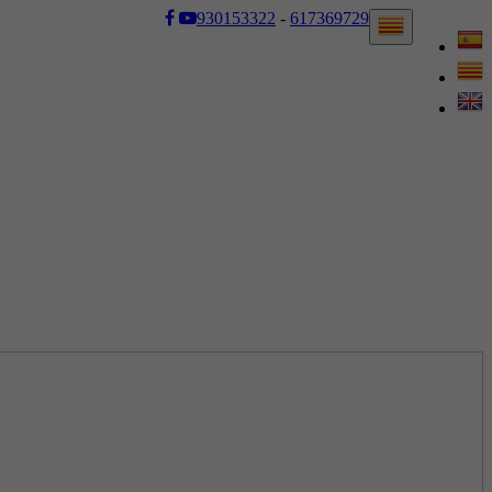
930153322
-
617369729