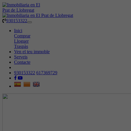
930153322
Toggle
navigation
Inici
Comprar
Lloguer
Traspàs
Ven el teu immoble
Serveis
Contacte
930153322
617369729